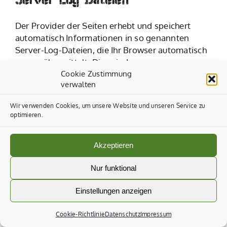
Der Provider der Seiten erhebt und speichert
automatisch Informationen in so genannten
Server-Log-Dateien, die Ihr Browser automatisch
an uns übermittelt. Dies sind:
Cookie Zustimmung
Browsertyp und Browserversion
verwalten
verwendetes Betriebssystem
Wir verwenden Cookies, um unsere Website und unseren Service zu
Referrer URL
optimieren.
Hostname des zugreifenden Rechners
Uhrzeit der Serveranfrage
IP-Adresse
Akzeptieren
Eine Zusammenführung dieser Daten mit anderen
Nur funktional
Datenquellen wird nicht vorgenommen.
Einstellungen anzeigen
Die Erfassung dieser Daten erfolgt auf Grundlage
von Art. 6 Abs. 1 lit. f DSGVO. Der
Cookie-Richtlinie
Datenschutz
Impressum
Websitebetreiber hat ein berechtigtes Interesse