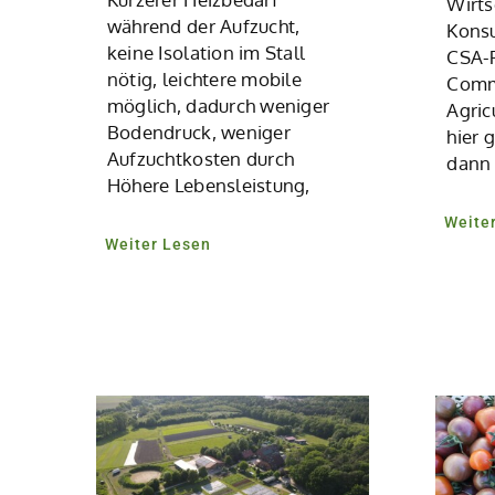
Wirts
während der Aufzucht,
Kons
keine Isolation im Stall
CSA-P
nötig, leichtere mobile
Comm
möglich, dadurch weniger
Agricu
Bodendruck, weniger
hier 
Aufzuchtkosten durch
dann 
Höhere Lebensleistung,
Weite
Weiter Lesen