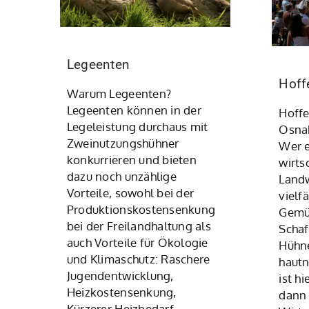
Legeenten
Hoff
Warum Legeenten?
Legeenten können in der
Hoffe
Legeleistung durchaus mit
Osnab
Zweinutzungshühner
Wer e
konkurrieren und bieten
wirts
dazu noch unzählige
Landw
Vorteile, sowohl bei der
vielf
Produktionskostensenkung
Gemü
bei der Freilandhaltung als
Schaf
auch Vorteile für Ökologie
Hühn
und Klimaschutz: Raschere
hautn
Jugendentwicklung,
ist hi
Heizkostensenkung,
dann 
Kürzerer Heizbedarf