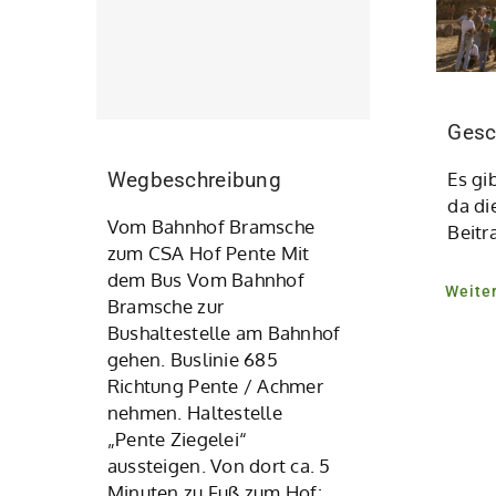
Gesc
Es gi
Wegbeschreibung
da di
Vom Bahnhof Bramsche
Beitra
zum CSA Hof Pente Mit
dem Bus Vom Bahnhof
Weite
Bramsche zur
Bushaltestelle am Bahnhof
gehen. Buslinie 685
Richtung Pente / Achmer
nehmen. Haltestelle
„Pente Ziegelei“
aussteigen. Von dort ca. 5
Minuten zu Fuß zum Hof: