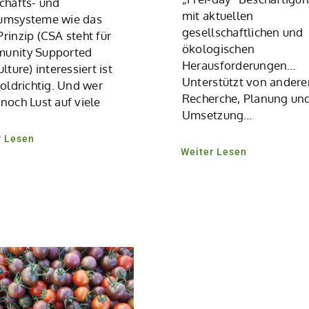
chafts- und
mit aktuellen
umsysteme wie das
gesellschaftlichen und
rinzip (CSA steht für
ökologischen
unity Supported
Herausforderungen…
lture) interessiert ist
Unterstützt von ander
goldrichtig. Und wer
Recherche, Planung un
noch Lust auf viele
Umsetzung…
r Lesen
Weiter Lesen