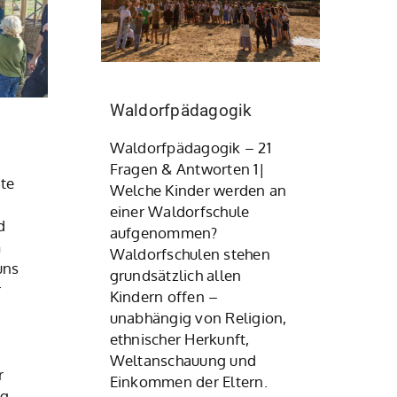
Waldorfpädagogik
Waldorfpädagogik – 21
Fragen & Antworten 1|
nte
Welche Kinder werden an
einer Waldorfschule
d
aufgenommen?
m
Waldorfschulen stehen
uns
grundsätzlich allen
r
Kindern offen –
unabhängig von Religion,
ethnischer Herkunft,
Weltanschauung und
er
Einkommen der Eltern.
ng