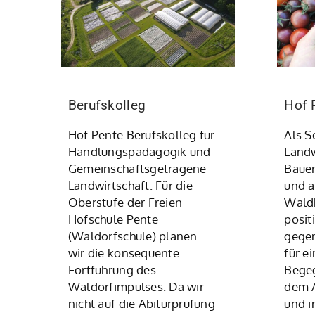
Berufskolleg
Hof 
Hof Pente Berufskolleg für
Als S
Handlungspädagogik und
Landw
Gemeinschaftsgetragene
Bauer
Landwirtschaft. Für die
und a
Oberstufe der Freien
Wald
Hofschule Pente
posit
(Waldorfschule) planen
gegen
wir die konsequente
für ei
Fortführung des
Begeg
Waldorfimpulses. Da wir
dem A
nicht auf die Abiturprüfung
und i