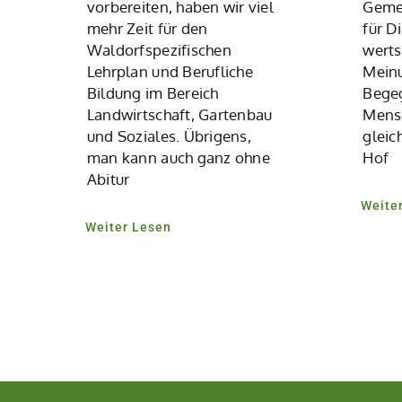
vorbereiten, haben wir viel
Gemei
mehr Zeit für den
für D
Waldorfspezifischen
werts
Lehrplan und Berufliche
Meinu
Bildung im Bereich
Begeg
Landwirtschaft, Gartenbau
Mensc
und Soziales. Übrigens,
gleic
man kann auch ganz ohne
Hof
Abitur
Weite
Weiter Lesen