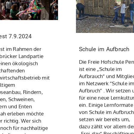
est 7.9.2024
Schule im Aufbruch
st im Rahmen der
rücker Landpartie
Die Freie Hofschule Pe
inen ökologisch
ist eine „Schule im
chaftenden
Aufbrauch“ und Mitglie
irtschaftsbetrieb mit
im Netzwerk “Schule i
ältigem
Aufbruch” . Wir setzen 
seanbau, Rindern,
für eine neue Lernkultu
en, Schweinen,
ein. Einige Lernformate
ern und Enten
von Schule im Aufbruch
ah erleben möchte
setzen wir bereits um,
er richtig. Wer sich
dazu zählt vor allem d
noch für nachhaltige
„Frei-day“ Beschäftigu