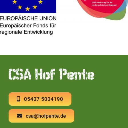
05407 5004190
csa@hofpente.de