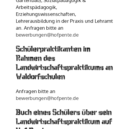
Gartenbau), Sozialpädagogik &
Arbeitspädagogik,
Erziehungswissenschaften,
Lehrerausbildung in der Praxis und Lehramt
an. Anfragen bitte an
bewerbungen@hofpente.de
Schülerpraktikanten im
Die Hühner Chroniken
Rahmen des
Ein Genialer Bericht Über Das
Landwirtschaftspraktikums an
Landbaupraktikum Auf Dem CSA Hof Pente
Waldorfschulen
Anfragen bitte an
bewerbungen@hofpente.de
Buch eines Schülers über sein
Landwirtschaftspraktikum auf