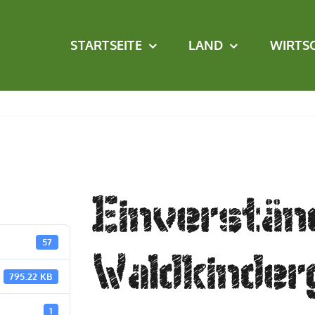
STARTSEITE
LAND
WIRTS
Einverstän
57
Waldkinder
795.22 KB
1