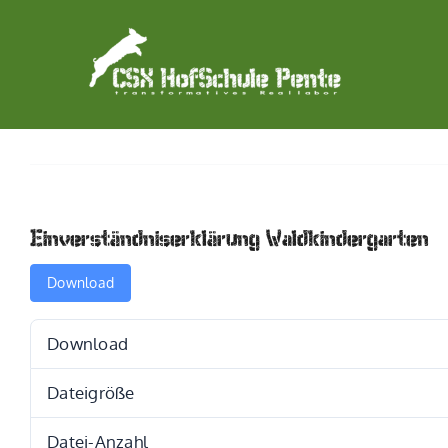
Zum
Inhalt
springen
Einverständniserklärung Waldkindergarten
Download
Download
Dateigröße
Datei-Anzahl