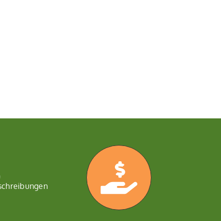
&
schreibungen