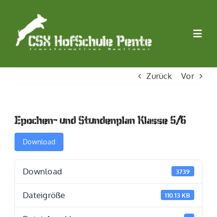
Zum
Inhalt
springen
Togg
Navi
Startseite
Zurück
Vor
LAND
Epochen- und Stundenplan Klasse 5/6
WIRTSCHAFT
Download
LERNEN
Download
3739
Dateigröße
110.13 KB
STIFTUNG