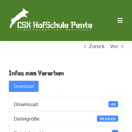
Zum
Inhalt
springen
Togg
Navi
Startseite
Zurück
Vor
LAND
Infos zum Vererben
WIRTSCHAFT
Download
LERNEN
Download
44
Dateigröße
98.08 KB
STIFTUNG