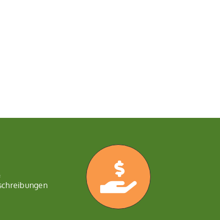
&
schreibungen