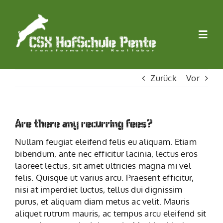
Zum
Inhalt
springen
Togg
Navi
Startseite
Zurück
Vor
LAND
Are there any recurring fees?
WIRTSCHAFT
Nullam feugiat eleifend felis eu aliquam. Etiam
bibendum, ante nec efficitur lacinia, lectus eros
laoreet lectus, sit amet ultricies magna mi vel
LERNEN
felis. Quisque ut varius arcu. Praesent efficitur,
nisi at imperdiet luctus, tellus dui dignissim
purus, et aliquam diam metus ac velit. Mauris
STIFTUNG
aliquet rutrum mauris, ac tempus arcu eleifend sit